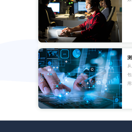
测
从
包
用